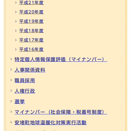
平成21年度
平成20年度
平成19年度
平成18年度
平成17年度
平成16年度
特定個人情報保護評価（マイナンバー）
人事関係資料
職員採用
人権行政
選挙
マイナンバー（社会保障・税番号制度）
安堵町地球温暖化対策実行活動