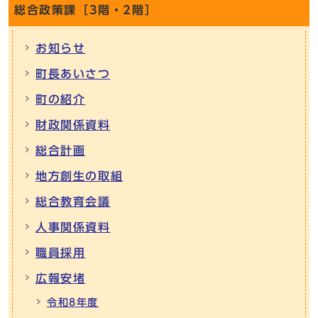
総合政策課［3階・2階］
お知らせ
町長あいさつ
町の紹介
財政関係資料
総合計画
地方創生の取組
総合教育会議
人事関係資料
職員採用
広報安堵
令和8年度