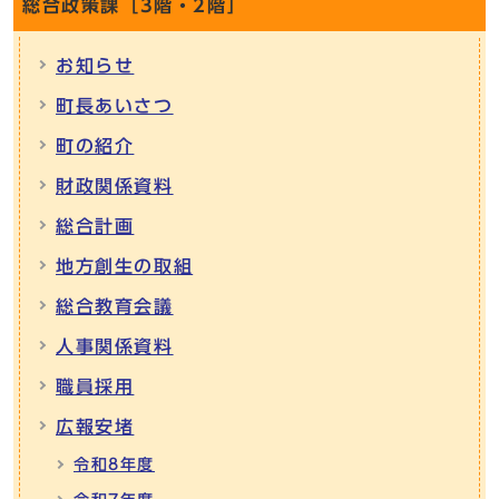
総合政策課［3階・2階］
お知らせ
町長あいさつ
町の紹介
財政関係資料
総合計画
地方創生の取組
総合教育会議
人事関係資料
職員採用
広報安堵
令和8年度