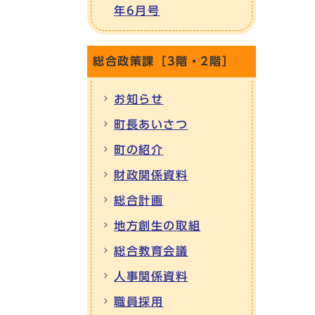
年6月号
総合政策課［3階・2階］
お知らせ
町長あいさつ
町の紹介
財政関係資料
総合計画
地方創生の取組
総合教育会議
人事関係資料
職員採用