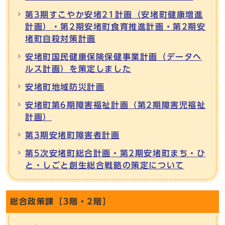
第3期すこやか安堵21計画（安堵町健康増進
計画）・第2期安堵町食育推進計画・第2期安
堵町自殺対策計画
安堵町国民健康保険保健事業計画（データヘ
ルス計画）を策定しました
安堵町地域防災計画
安堵町第6期障害福祉計画（第2期障害児福祉
計画）
第3期安堵町障害者計画
第5次安堵町総合計画・第2期安堵町まち・ひ
と・しごと創生総合戦略の策定について
総合政策課［3階・2階］