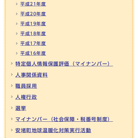
平成21年度
平成20年度
平成19年度
平成18年度
平成17年度
平成16年度
特定個人情報保護評価（マイナンバー）
人事関係資料
職員採用
人権行政
選挙
マイナンバー（社会保障・税番号制度）
安堵町地球温暖化対策実行活動