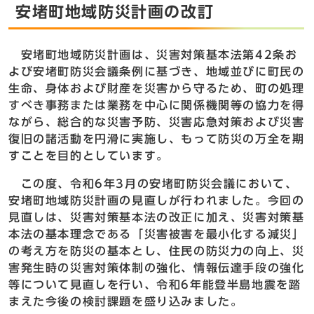
安堵町地域防災計画の改訂
安堵町地域防災計画は、災害対策基本法第42条お
よび安堵町防災会議条例に基づき、地域並びに町民の
生命、身体および財産を災害から守るため、町の処理
すべき事務または業務を中心に関係機関等の協力を得
ながら、総合的な災害予防、災害応急対策および災害
復旧の諸活動を円滑に実施し、もって防災の万全を期
すことを目的としています。
この度、令和6年3月の安堵町防災会議において、
安堵町地域防災計画の見直しが行われました。今回の
見直しは、災害対策基本法の改正に加え、災害対策基
本法の基本理念である「災害被害を最小化する減災」
の考え方を防災の基本とし、住民の防災力の向上、災
害発生時の災害対策体制の強化、情報伝達手段の強化
等について見直しを行い、令和6年能登半島地震を踏
まえた今後の検討課題を盛り込みました。