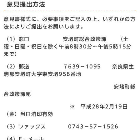
意見提出方法
意見書様式に、必要事項をご記入の上、いずれかの方
法によりご提出をお願いします。
（1）窓口 安堵町総合政策課 （土
曜・日曜・祝日を除く午前8時30分～午後5時15分
まで）
（2）郵送 〒639－1095 奈良県生
駒郡安堵町大字東安堵958番地
安堵町総
合政策課宛
※ 平成28年2月19日
（金）当日消印有効
（3）ファックス 0743－57－1526
（4）E－メール