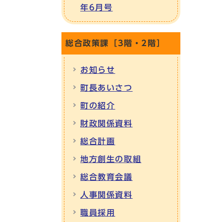
年6月号
総合政策課［3階・2階］
お知らせ
町長あいさつ
町の紹介
財政関係資料
総合計画
地方創生の取組
総合教育会議
人事関係資料
職員採用