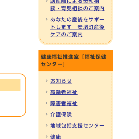
助産師による母乳相
談・育児相談のご案内
あなたの産後をサポー
トします 安堵町産後
ケアのご案内
健康福祉推進室［福祉保健
センター］
お知らせ
高齢者福祉
障害者福祉
介護保険
地域包括支援センター
健康