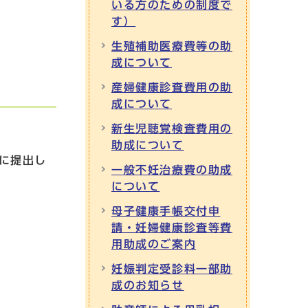
いる方のための制度で
す）
生殖補助医療費等の助
成について
産婦健康診査費用の助
成について
新生児聴覚検査費用の
助成について
に提出し
一般不妊治療費の助成
について
母子健康手帳交付申
請・妊婦健康診査等費
用助成のご案内
妊娠判定受診料一部助
成のお知らせ