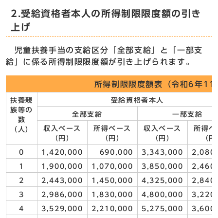
2.受給資格者本人の所得制限限度額の引き
上げ
児童扶養手当の支給区分「全部支給」と「一部支
給」に係る所得制限限度額が引き上げられます。
所得制限限度額表（令和6年11
扶養親
受給資格者本人
族等の
全部支給
一部支給
数
収入ベース
所得ベース
収入ベース
所得ベ
（人）
（円）
（円）
（円）
（円
0
1,420,000
690,000
3,343,000
2,080
1
1,900,000
1,070,000
3,850,000
2,460
2
2,443,000
1,450,000
4,325,000
2,840
3
2,986,000
1,830,000
4,800,000
3,220
4
3,529,000
2,210,000
5,275,000
3,600