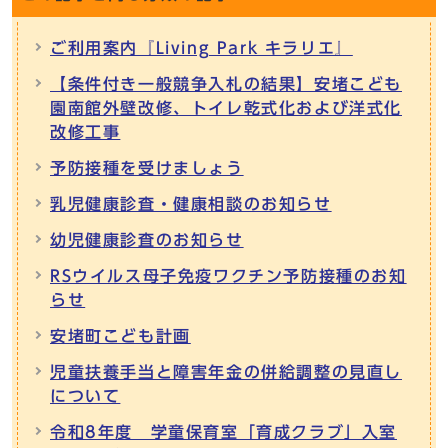
ご利用案内『Living Park キラリエ』
【条件付き一般競争入札の結果】安堵こども
園南館外壁改修、トイレ乾式化および洋式化
改修工事
予防接種を受けましょう
乳児健康診査・健康相談のお知らせ
幼児健康診査のお知らせ
RSウイルス母子免疫ワクチン予防接種のお知
らせ
安堵町こども計画
児童扶養手当と障害年金の併給調整の見直し
について
令和8年度 学童保育室「育成クラブ」入室