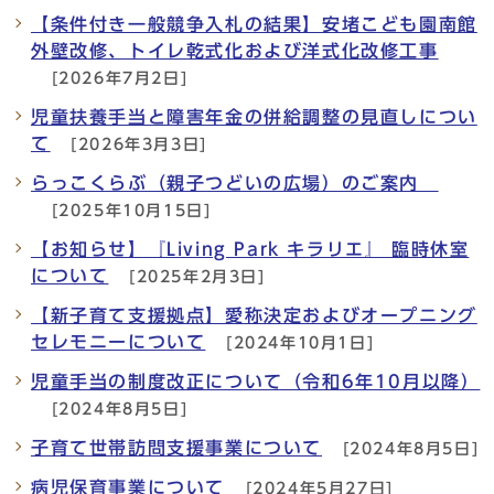
【条件付き一般競争入札の結果】安堵こども園南館
外壁改修、トイレ乾式化および洋式化改修工事
[2026年7月2日]
児童扶養手当と障害年金の併給調整の見直しについ
て
[2026年3月3日]
らっこくらぶ（親子つどいの広場）のご案内
[2025年10月15日]
【お知らせ】『Living Park キラリエ』 臨時休室
について
[2025年2月3日]
【新子育て支援拠点】愛称決定およびオープニング
セレモニーについて
[2024年10月1日]
児童手当の制度改正について（令和6年10月以降）
[2024年8月5日]
子育て世帯訪問支援事業について
[2024年8月5日]
病児保育事業について
[2024年5月27日]