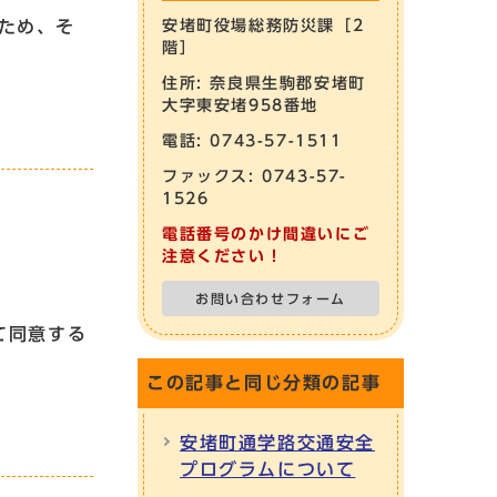
ため、そ
安堵町役場総務防災課［2
階］
住所: 奈良県生駒郡安堵町
大字東安堵958番地
電話: 0743-57-1511
ファックス: 0743-57-
1526
電話番号のかけ間違いにご
注意ください！
お問い合わせフォーム
て同意する
この記事と同じ分類の記事
安堵町通学路交通安全
プログラムについて