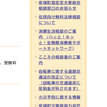
安堵町指定空き家総合
相談窓口のお知らせ
住民向け無料法律相談
について
消費生活相談のご案
内 (ハッと！ホッ
と！生駒郡消費者サポ
ートネットワーク)
こころの相談室のご案
円、受験料
内
自転車に関する道路交
通法の改正について
（自転車の交通違反に
反則金が科されます）
火災予防に関する情報
安堵町災害時協力井戸