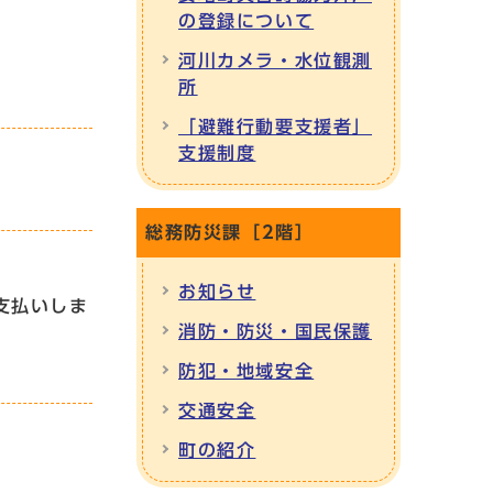
の登録について
河川カメラ・水位観測
所
「避難行動要支援者」
支援制度
総務防災課［2階］
お知らせ
支払いしま
消防・防災・国民保護
防犯・地域安全
交通安全
町の紹介