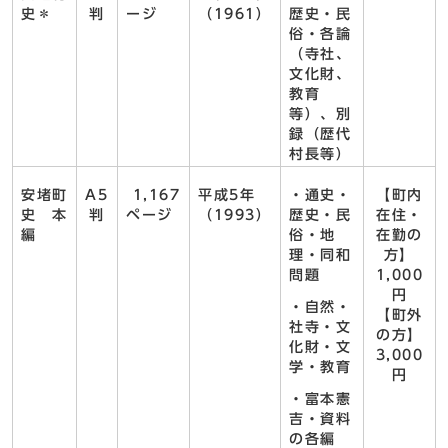
史＊
判
ージ
（1961）
歴史・民
俗・各論
（寺社、
文化財、
教育
等）、別
録（歴代
村長等）
安堵町
A5
1,167
平成5年
・通史・
【町内
史 本
判
ページ
（1993）
歴史・民
在住・
編
俗・地
在勤の
理・同和
方】
問題
1,000
円
・自然・
【町外
社寺・文
の方】
化財・文
3,000
学・教育
円
・富本憲
吉・資料
の各編