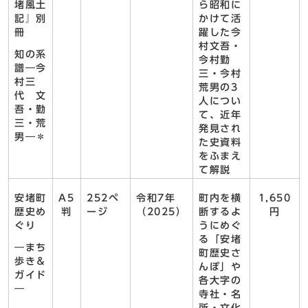
堵風土
ら昭和に
記』別
かけて活
冊
躍した今
村文吾・
知の系
今村勤
譜―今
三・今村
村三
荒男の3
代 文
人につい
吾・勤
て、近年
三・荒
発見され
男―＊
た史資料
をふまえ
て解説
安堵町
A5
252ペ
令和7年
町内を横
1,650
歴史め
判
ージ
（2025）
断するよ
円
ぐり
うにめぐ
る「安堵
―まち
町歴史さ
歩き＆
んぽ」や
ガイド
各大字の
―
寺社・名