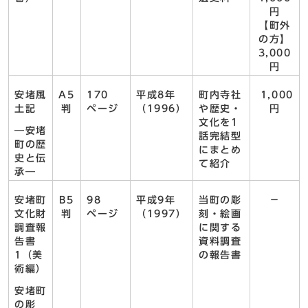
円
【町外
の方】
3,000
円
安堵風
A5
170
平成8年
町内寺社
1,000
土記
判
ページ
（1996）
や歴史・
円
文化を1
―安堵
話完結型
町の歴
にまとめ
史と伝
て紹介
承―
安堵町
B5
98
平成9年
当町の彫
－
文化財
判
ページ
（1997）
刻・絵画
調査報
に関する
告書
資料調査
1（美
の報告書
術編）
安堵町
の彫