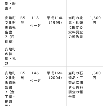
刻・絵
画＊
安堵町
B5
118
平成11年
当町の絵
1,500
文化財
判
（1999）
馬・札類
円
ページ
調査報
に関する
告書
資料調査
2（民
の報告書
俗編）
安堵町
の絵
馬・札
類
安堵町
B5
146
平成16年
当町の石
1,500
文化財
判
（2004）
造品・工
円
ページ
調査報
芸品に関
告書
する資料
3（金
調査の報
工編・
告書
補遺