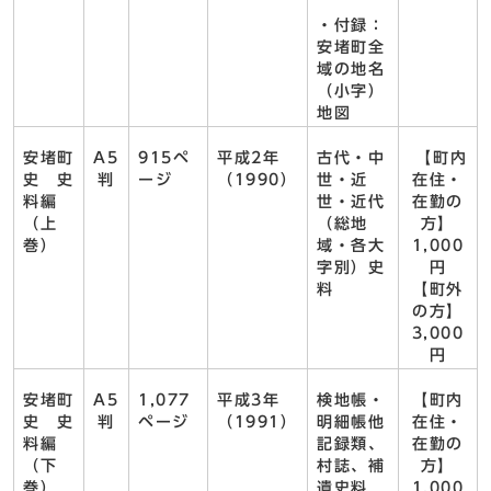
・付録：
安堵町全
域の地名
（小字）
地図
安堵町
A5
915ペ
平成2年
古代・中
【町内
史 史
判
ージ
（1990）
世・近
在住・
料編
世・近代
在勤の
（上
（総地
方】
巻）
域・各大
1,000
字別）史
円
料
【町外
の方】
3,000
円
安堵町
A5
1,077
平成3年
検地帳・
【町内
史 史
判
ページ
（1991）
明細帳他
在住・
料編
記録類、
在勤の
（下
村誌、補
方】
巻）
遺史料
1,000