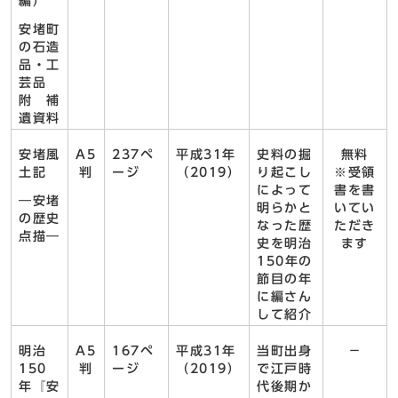
編）
安堵町
の石造
品・工
芸品
附 補
遺資料
安堵風
A5
237ペ
平成31年
史料の掘
無料
土記
判
ージ
（2019）
り起こし
※受領
によって
書を書
―安堵
明らかと
いてい
の歴史
なった歴
ただき
点描―
史を明治
ます
150年の
節目の年
に編さん
して紹介
明治
A5
167ペ
平成31年
当町出身
－
150
判
ージ
（2019）
で江戸時
年『安
代後期か