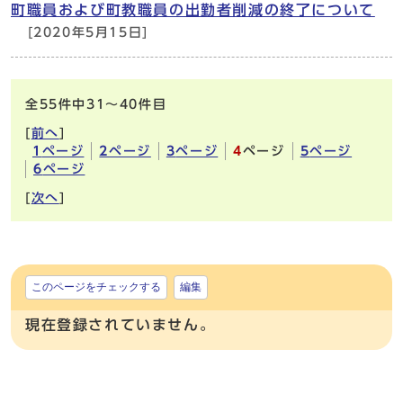
町職員および町教職員の出勤者削減の終了について
[2020年5月15日]
全55件中31～40件目
[
前へ
]
1
ページ
2
ページ
3
ページ
4
ページ
5
ページ
6
ページ
[
次へ
]
このページをチェックする
編集
現在登録されていません。