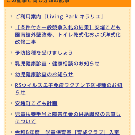
この記事と同じ分類の記事
ご利用案内『Living Park キラリエ』
【条件付き一般競争入札の結果】安堵こども
園南館外壁改修、トイレ乾式化および洋式化
改修工事
予防接種を受けましょう
乳児健康診査・健康相談のお知らせ
幼児健康診査のお知らせ
RSウイルス母子免疫ワクチン予防接種のお知
らせ
安堵町こども計画
児童扶養手当と障害年金の併給調整の見直し
について
令和8年度 学童保育室「育成クラブ」入室