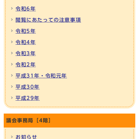
令和6年
閲覧にあたっての注意事項
令和5年
令和4年
令和3年
令和2年
平成31年・令和元年
平成30年
平成29年
議会事務局［4階］
お知らせ