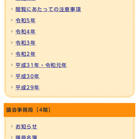
閲覧にあたっての注意事項
令和5年
令和4年
令和3年
令和2年
平成31年・令和元年
平成30年
平成29年
議会事務局［4階］
お知らせ
議員名簿