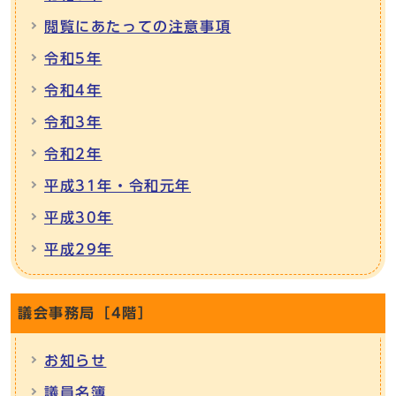
閲覧にあたっての注意事項
令和5年
令和4年
令和3年
令和2年
平成31年・令和元年
平成30年
平成29年
議会事務局［4階］
お知らせ
議員名簿