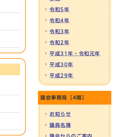
令和5年
令和4年
令和3年
令和2年
平成31年・令和元年
平成30年
平成29年
議会事務局［4階］
お知らせ
議員名簿
議会からのご案内