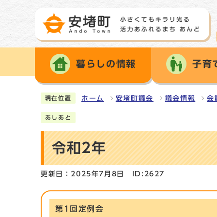
暮らしの情報
子育
ホーム
安堵町議会
議会情報
会
現在位置
あしあと
令和2年
更新日：2025年7月8日
ID:2627
第1回定例会