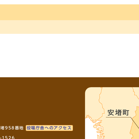
安堵958番地
役場庁舎へのアクセス
-1526