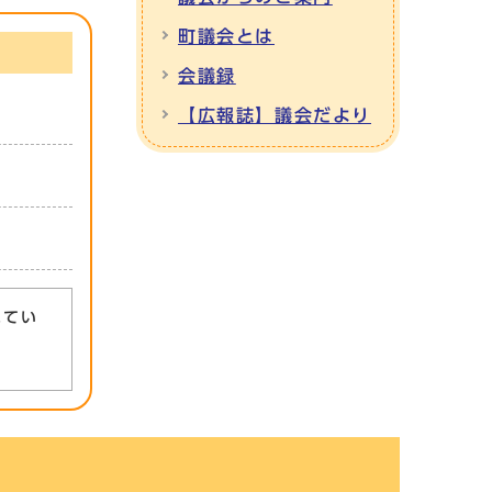
町議会とは
会議録
【広報誌】議会だより
れてい