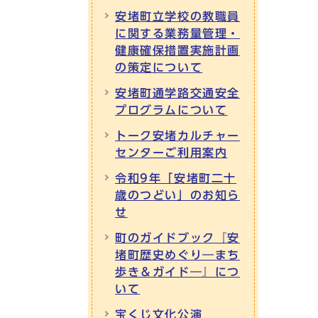
安堵町立学校の教職員
に関する業務量管理・
健康確保措置実施計画
の策定について
安堵町通学路交通安全
プログラムについて
トーク安堵カルチャー
センターご利用案内
令和9年「安堵町二十
歳のつどい」のお知ら
せ
町のガイドブック『安
堵町歴史めぐり―まち
歩き＆ガイド―』につ
いて
宝くじ文化公演