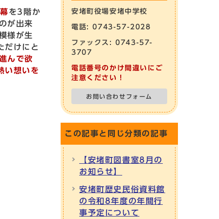
れ幕
を3階か
安堵町役場安堵中学校
のが出来
電話: 0743-57-2028
模様が生
ファックス: 0743-57-
ただけにと
3707
進んで欲
電話番号のかけ間違いにご
熱い想いを
注意ください！
お問い合わせフォーム
この記事と同じ分類の記事
【安堵町図書室8月の
お知らせ】
安堵町歴史民俗資料館
の令和8年度の年間行
事予定について