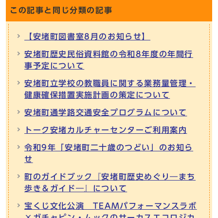
この記事と同じ分類の記事
【安堵町図書室8月のお知らせ】
安堵町歴史民俗資料館の令和8年度の年間行
事予定について
安堵町立学校の教職員に関する業務量管理・
健康確保措置実施計画の策定について
安堵町通学路交通安全プログラムについて
トーク安堵カルチャーセンターご利用案内
令和9年「安堵町二十歳のつどい」のお知ら
せ
町のガイドブック『安堵町歴史めぐり―まち
歩き＆ガイド―』について
宝くじ文化公演 TEAMパフォーマンスラボ
×ガチャピン・ムックのサーカスエコロジカ