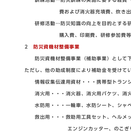
訓練活動…防災訓練の実施に要する経費（
費および消火器充填費、炊き出し訓練
研修活動…防災知識の向上を目的とする研
購入費、印刷費、研修参加費等を
2
防災資機材整備事業
防災資機材整備事業（補助事業）として下
ただし、他の助成制度により補助金を受けて
情報収集伝達用資材・・・携帯型トランシ
消火用・・・消火器、消火用バケツ、消火
水防用・・・一輪車、水防シート、シャベ
救出用・・・救助用工具セット、ヘルメッ
エンジンカッター、のこぎり、大バ