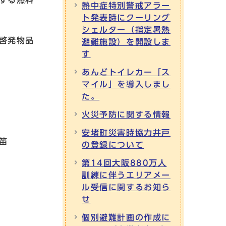
する燃料
熱中症特別警戒アラー
ト発表時にクーリング
シェルター（指定暑熱
啓発物品
避難施設）を開設しま
す
あんどトイレカー「ス
マイル」を導入しまし
た。
火災予防に関する情報
安堵町災害時協力井戸
笛
の登録について
第14回大阪880万人
訓練に伴うエリアメー
ル受信に関するお知ら
せ
個別避難計画の作成に