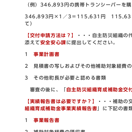
（例）346,893円の携帯トランシーバーを
346,893円×1／3＝115,631円 115
て）
【交付申請方法は？】
・・・自主防災組織の
添えて
安全安心課
に提出してください。
1
事業計画書
2 見積書の写しおよびその他補助対象経費
3 その他町長が必要と認める書類
審査の後に、「
自主防災組織育成補助金交
【実績報告書は必要ですか？】
・・・補助の
組織育成補助金事業実績報告書
」に下記の書
1
事業報告書