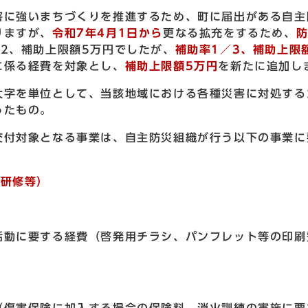
に強いまちづくりを推進するため、町に届出がある自主
りますが、
令和7年4月1日から
更なる拡充をするため、
2、補助上限額5万円でしたが、
補助率1／3、補助上限
に係る経費を対象とし、
補助上限額5万円
を新たに追加し
大字を単位として、当該地域における各種災害に対処する
ったもの。
交付対象となる事業は、自主防災組織が行う以下の事業に
、研修等）
動に要する経費（啓発用チラシ、パンフレット等の印刷