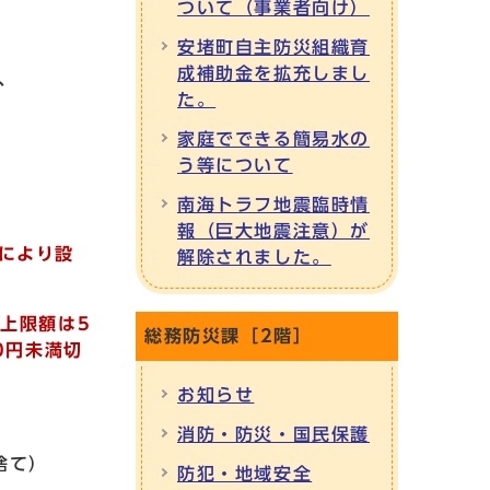
ついて（事業者向け）
安堵町自主防災組織育
成補助金を拡充しまし
、
た。
家庭でできる簡易水の
う等について
南海トラフ地震臨時情
報（巨大地震注意）が
により設
解除されました。
上限額は5
総務防災課［2階］
0円未満切
お知らせ
消防・防災・国民保護
り捨て）
防犯・地域安全