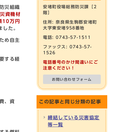
防災組織
安堵町役場総務防災課［2
階］
防災資機材
額10万円
住所: 奈良県生駒郡安堵町
ました。
大字東安堵958番地
電話: 0743-57-1511
ため自主
ファックス: 0743-57-
1526
要する経
電話番号のかけ間違いにご
注意ください！
お問い合わせフォーム
費、資
この記事と同じ分類の記事
締結している災害協定
等一覧