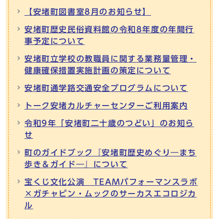
【安堵町図書室8月のお知らせ】
安堵町歴史民俗資料館の令和8年度の年間行
事予定について
安堵町立学校の教職員に関する業務量管理・
健康確保措置実施計画の策定について
安堵町通学路交通安全プログラムについて
トーク安堵カルチャーセンターご利用案内
令和9年「安堵町二十歳のつどい」のお知ら
せ
町のガイドブック『安堵町歴史めぐり―まち
歩き＆ガイド―』について
宝くじ文化公演 TEAMパフォーマンスラボ
×ガチャピン・ムックのサーカスエコロジカ
ル