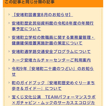
この記事と同じ分類の記事
【安堵町図書室8月のお知らせ】
安堵町歴史民俗資料館の令和8年度の年間行
事予定について
安堵町立学校の教職員に関する業務量管理・
健康確保措置実施計画の策定について
安堵町通学路交通安全プログラムについて
トーク安堵カルチャーセンターご利用案内
令和9年「安堵町二十歳のつどい」のお知ら
せ
町のガイドブック『安堵町歴史めぐり―まち
歩き＆ガイド―』について
宝くじ文化公演 TEAMパフォーマンスラボ
×ガチャピン・ムックのサーカスエコロジカ