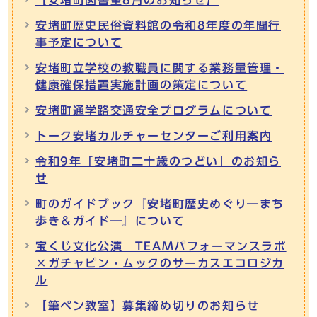
【安堵町図書室8月のお知らせ】
安堵町歴史民俗資料館の令和8年度の年間行
事予定について
安堵町立学校の教職員に関する業務量管理・
健康確保措置実施計画の策定について
安堵町通学路交通安全プログラムについて
トーク安堵カルチャーセンターご利用案内
令和9年「安堵町二十歳のつどい」のお知ら
せ
町のガイドブック『安堵町歴史めぐり―まち
歩き＆ガイド―』について
宝くじ文化公演 TEAMパフォーマンスラボ
×ガチャピン・ムックのサーカスエコロジカ
ル
【筆ペン教室】募集締め切りのお知らせ