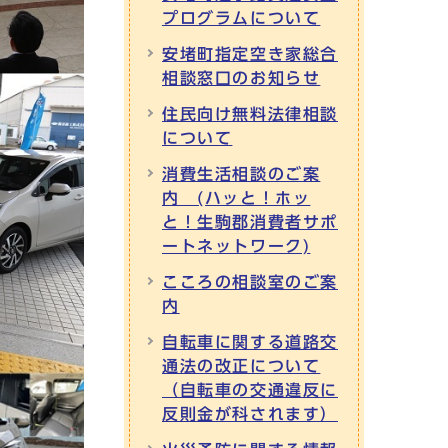
プログラムについて
安堵町指定空き家総合
相談窓口のお知らせ
住民向け無料法律相談
について
消費生活相談のご案
内 (ハッと！ホッ
と！生駒郡消費者サポ
ートネットワーク)
こころの相談室のご案
内
自転車に関する道路交
通法の改正について
（自転車の交通違反に
反則金が科されます）