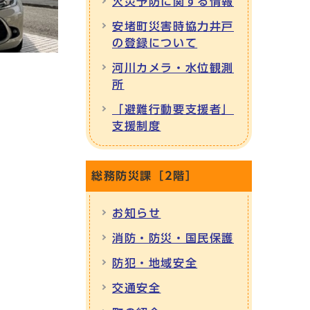
火災予防に関する情報
安堵町災害時協力井戸
の登録について
河川カメラ・水位観測
所
「避難行動要支援者」
支援制度
総務防災課［2階］
お知らせ
消防・防災・国民保護
防犯・地域安全
交通安全