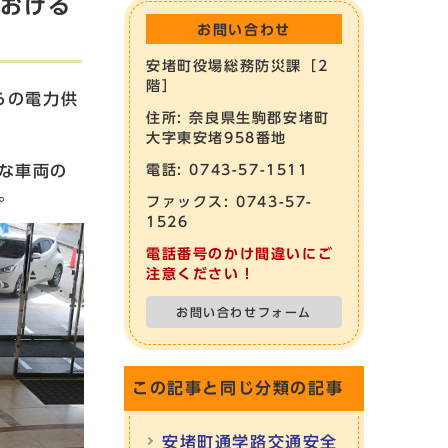
における
お問い合わせ
！
安堵町役場総務防災課［2
階］
らの電力供
住所: 奈良県生駒郡安堵町
大字東安堵958番地
な車両の
電話: 0743-57-1511
。
ファックス: 0743-57-
1526
電話番号のかけ間違いにご
注意ください！
お問い合わせフォーム
この記事と同じ分類の記事
安堵町通学路交通安全