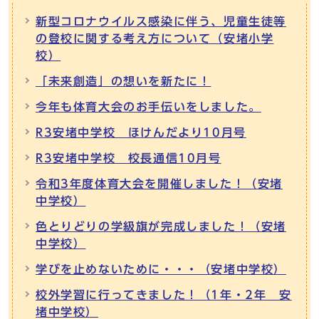
新型コロナウイルス感染に伴う、児童生徒等
の登校に関する考え方について（安堵小学
校）
「未来創造」の想いを新たに！
今年も体育大会のお手伝いをしました。
R3安堵中学校 ほけんだより10月号
R3安堵中学校 校長通信10月号
令和3年度体育大会を開催しました！（安堵
中学校）
色とりどりの学級旗が完成しました！（安堵
中学校）
学びを止めないために・・・（安堵中学校）
校外学習に行ってきました！（1年・2年 安
堵中学校）