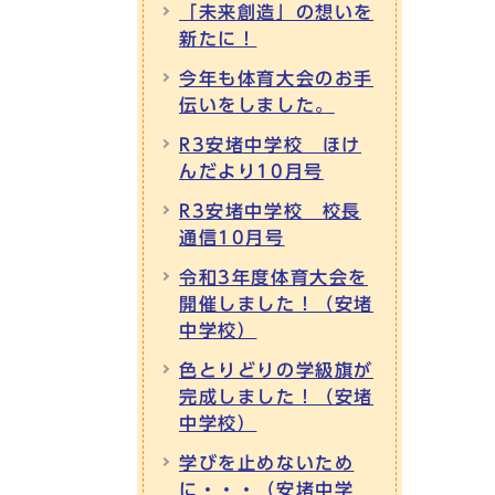
「未来創造」の想いを
新たに！
今年も体育大会のお手
伝いをしました。
R3安堵中学校 ほけ
んだより10月号
R3安堵中学校 校長
通信10月号
令和3年度体育大会を
開催しました！（安堵
中学校）
色とりどりの学級旗が
完成しました！（安堵
中学校）
学びを止めないため
に・・・（安堵中学