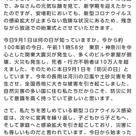
で、みなさんの元気な顔を見て、新学期を迎えたかっ
たのですが、安堵町においても、新型コロナウイルス
の感染拡大が止まらない危険な状況にあるため、残念
ながら放送での始業式とさせていただきます。
今日9月1日は何の日が知っていますか。今から約
100年前の今日、午前11時58分 東京・神奈川を中
心とした関東大震災が発生し、多くのビルや家屋が倒
壊、火災も発生し、死者・行方不明者は10万人を超
えました。そのために本日9月1日を「防災の日」と
しています。今年の長雨は河川の氾濫や土砂災害を発
生させ、全国各地に大きな被害を引き起こしました。
自然災害の多い国に住む私たちだからこそ、防災に対
して意識を高く持っていて欲しいと思います。
さて、私たちを苦しめている新型コロナウイルス感染
症は、次々に変異を繰り返し、子どもから子どもへ、
そして家庭へと感染拡大を引き起こしており、災害に
も等しいものだと言われています。今日から始まった