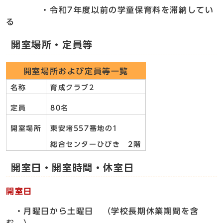
・令和7年度以前の学童保育料を滞納してい
る
開室場所・定員等
開室場所および定員等一覧
名称
育成クラブ2
定員
80名
開室場所
東安堵557番地の1
総合センターひびき 2階
開室日・開室時間・休室日
開室日
・月曜日から土曜日 （学校長期休業期間を含