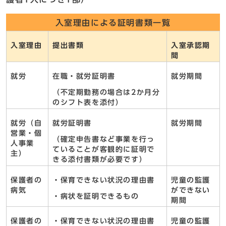
入室理由による証明書類一覧
入室理由
提出書類
入室承認期
間
就労
在職・就労証明書
就労期間
（不定期勤務の場合は2か月分
のシフト表を添付）
就労（自
就労証明書
就労期間
営業・個
（確定申告書など事業を行っ
人事業
ていることが客観的に証明で
主）
きる添付書類が必要です）
保護者の
・保育できない状況の理由書
児童の監護
病気
ができない
・病状を証明できるもの
期間
保護者の
・保育できない状況の理由書
児童の監護