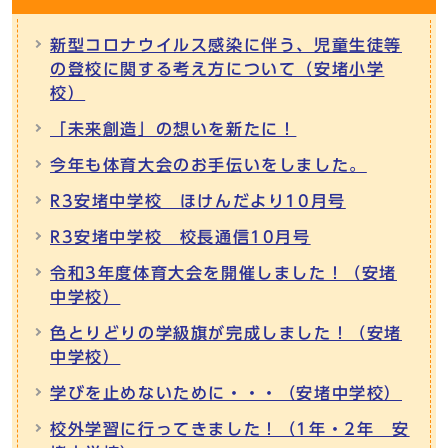
新型コロナウイルス感染に伴う、児童生徒等
の登校に関する考え方について（安堵小学
校）
「未来創造」の想いを新たに！
今年も体育大会のお手伝いをしました。
R3安堵中学校 ほけんだより10月号
R3安堵中学校 校長通信10月号
令和3年度体育大会を開催しました！（安堵
中学校）
色とりどりの学級旗が完成しました！（安堵
中学校）
学びを止めないために・・・（安堵中学校）
校外学習に行ってきました！（1年・2年 安