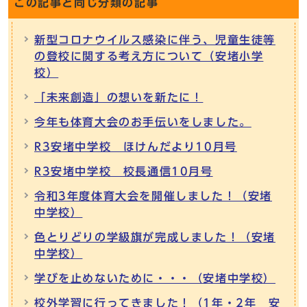
この記事と同じ分類の記事
新型コロナウイルス感染に伴う、児童生徒等
の登校に関する考え方について（安堵小学
校）
「未来創造」の想いを新たに！
今年も体育大会のお手伝いをしました。
R3安堵中学校 ほけんだより10月号
R3安堵中学校 校長通信10月号
令和3年度体育大会を開催しました！（安堵
中学校）
色とりどりの学級旗が完成しました！（安堵
中学校）
学びを止めないために・・・（安堵中学校）
校外学習に行ってきました！（1年・2年 安