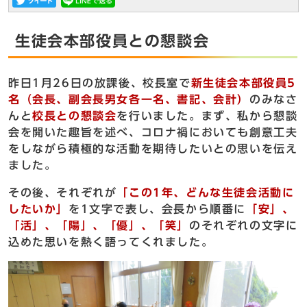
生徒会本部役員との懇談会
昨日1月26日の放課後、校長室で
新生徒会本部役員5
名（会長、副会長男女各一名、書記、会計）
のみなさ
んと
校長との懇談会
を行いました。まず、私から懇談
会を開いた趣旨を述べ、コロナ禍においても創意工夫
をしながら積極的な活動を期待したいとの思いを伝え
ました。
その後、それぞれが
「この1年、どんな生徒会活動に
したいか」
を1文字で表し、会長から順番に
「安」、
「活」、「陽」、「優」、「笑」
のそれぞれの文字に
込めた思いを熱く語ってくれました。