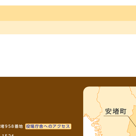
安堵958番地
役場庁舎へのアクセス