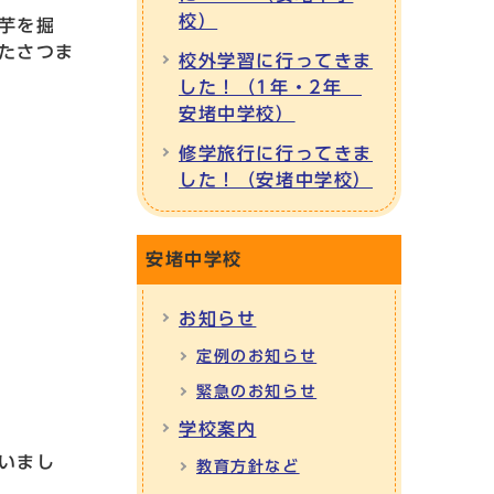
校）
芋を掘
たさつま
校外学習に行ってきま
した！（1年・2年
安堵中学校）
修学旅行に行ってきま
した！（安堵中学校）
安堵中学校
お知らせ
定例のお知らせ
緊急のお知らせ
学校案内
いまし
教育方針など