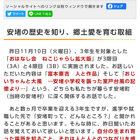
ソーシャルサイトへのリンクは別ウィンドウで開きます
安堵の歴史を知り、郷土愛を育む取組
昨日11月10日（火曜日）、3年生を対象とした
「
おはなし会 ねこじゃらし拡大版
」が3限目
（3A）と4限目（3B）に実施されました。お話しい
ただいた内容は「
富本憲吉 人と作品
」そして「
おじ
いちゃんと大風 ―安堵小学校を襲った室戸台風の記
憶より…
」という、どちらも私たちが暮らす安堵町
（当時の安堵村）に深く関係するお話でした。
あと数ヵ月で卒業を迎える3年生ですが、進学や就
職した先で「安堵町って、どんなところ？」と聞かれ
ることがあると思います。そんな時に、昨日聞いたお
話を覚えておいて欲しいと思います。
自分の生まれ育
った場所を知ること、それは人と人とのつながりを感