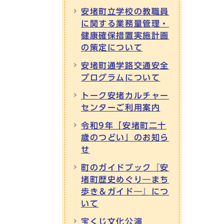
安堵町立学校の教職員
に関する業務量管理・
健康確保措置実施計画
の策定について
安堵町通学路交通安全
プログラムについて
トーク安堵カルチャー
センターご利用案内
令和9年「安堵町二十
歳のつどい」のお知ら
せ
町のガイドブック『安
堵町歴史めぐり―まち
歩き＆ガイド―』につ
いて
宝くじ文化公演