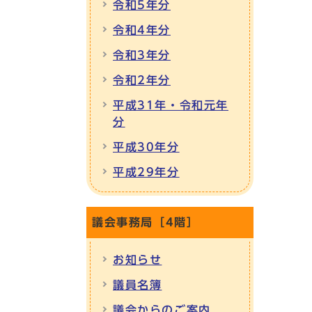
令和5年分
令和4年分
令和3年分
令和2年分
平成31年・令和元年
分
平成30年分
平成29年分
議会事務局［4階］
お知らせ
議員名簿
議会からのご案内