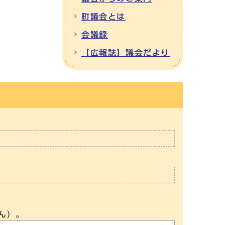
町議会とは
会議録
【広報誌】議会だより
ん）。