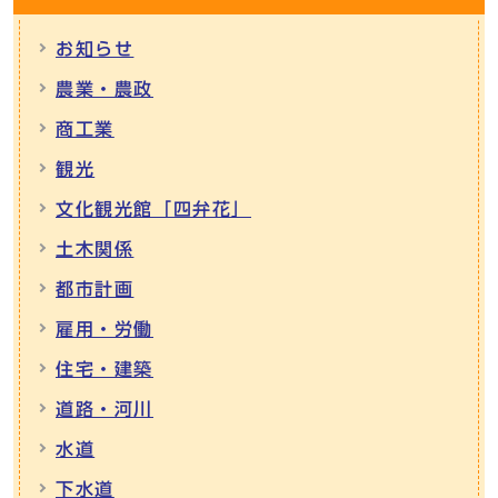
お知らせ
農業・農政
商工業
観光
文化観光館「四弁花」
土木関係
都市計画
雇用・労働
住宅・建築
道路・河川
水道
下水道