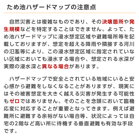
ため池ハザードマップの注意点
自然災害とは複雑なものであり、その
決壊箇所
や
発
生規模
などを特定することはできません。よって、た
め池ハザードマップに浸水想定区域や避難場所等を記
載しておりますが、想定を超える降雨や隣接する河川
の氾濫等により、この浸水想定区域に指定されていな
い区域においても浸水する場合や、想定される水深が
実際の浸水深と
異なる場合
があります。
ハザードマップで安全とされている地域にいると安
心感から避難をしなくなることがありますが、現実に
はその被害想定を大きく越える災害が発生する可能性
も
ゼロ
ではありません。そのことを念頭において臨機
応変に対応することが重要となってきます。例えば避
難所に避難する余裕がない場合等、状況によっては自
宅の2階など高い所に待機する垂直避難も有効な手段
です。