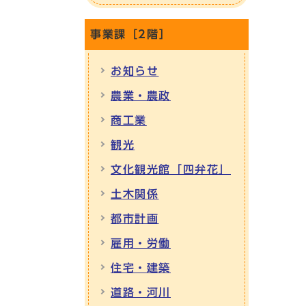
事業課［2階］
お知らせ
農業・農政
商工業
観光
文化観光館「四弁花」
土木関係
都市計画
雇用・労働
住宅・建築
道路・河川