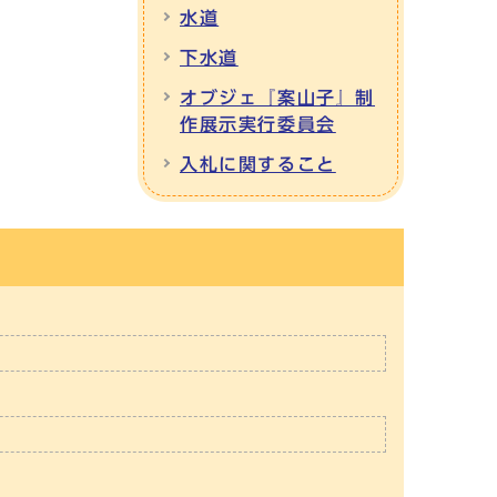
水道
下水道
オブジェ『案山子』制
作展示実行委員会
入札に関すること