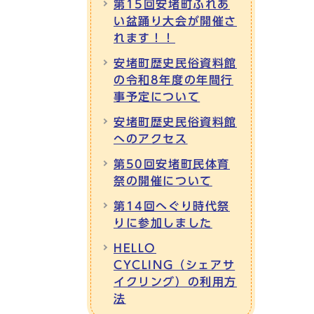
第15回安堵町ふれあ
い盆踊り大会が開催さ
れます！！
安堵町歴史民俗資料館
の令和8年度の年間行
事予定について
安堵町歴史民俗資料館
へのアクセス
第50回安堵町民体育
祭の開催について
第14回へぐり時代祭
りに参加しました
HELLO
CYCLING（シェアサ
イクリング）の利用方
法