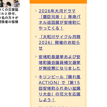
2026年大河ドラマ
「豊臣兄弟！」等身パ
ネル巡回展が安堵町に
やってくる！
「大和川サイクル月間
2026」開催のお知ら
せ
安堵町長選挙および安
堵町議会議員補欠選挙
が無投票になりました
キリンビール「晴れ風
ACTION」で「第15
回安堵町ふれあい盆踊
り大会」の花火を応援
しよう！