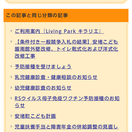
この記事と同じ分類の記事
ご利用案内『Living Park キラリエ』
【条件付き一般競争入札の結果】安堵こども
園南館外壁改修、トイレ乾式化および洋式化
改修工事
予防接種を受けましょう
乳児健康診査・健康相談のお知らせ
幼児健康診査のお知らせ
RSウイルス母子免疫ワクチン予防接種のお知
らせ
安堵町こども計画
児童扶養手当と障害年金の併給調整の見直し