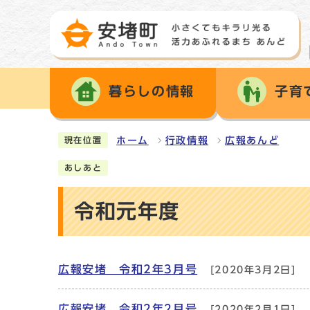
暮らしの情報
子育
ホーム
行政情報
広報あんど
現在位置
あしあと
令和元年度
広報安堵 令和2年3月号
[2020年3月2日]
広報安堵 令和2年2月号
[2020年2月1日]