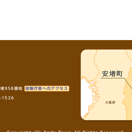
安堵958番地
役場庁舎へのアクセス
-1526