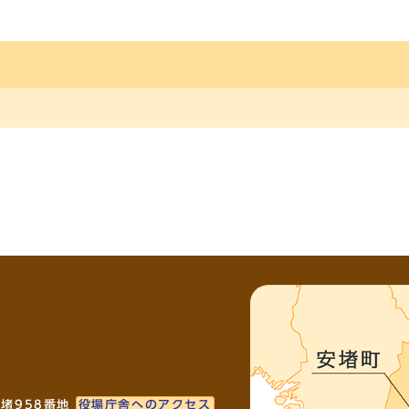
安堵958番地
役場庁舎へのアクセス