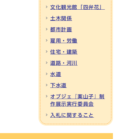
文化観光館「四弁花」
土木関係
都市計画
雇用・労働
住宅・建築
道路・河川
水道
下水道
オブジェ『案山子』制
作展示実行委員会
入札に関すること