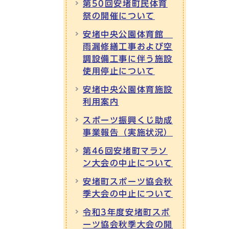
第50回安堵町民体育
祭の開催について
安堵中央公園体育館
雨漏修繕工事および空
調設備工事に伴う施設
使用停止について
安堵中央公園体育施設
利用案内
スポーツ振興くじ助成
事業報告（実施状況）
第46回安堵町マラソ
ン大会の中止について
安堵町スポーツ協会秋
季大会の中止について
令和3年度安堵町スポ
ーツ協会秋季大会の開