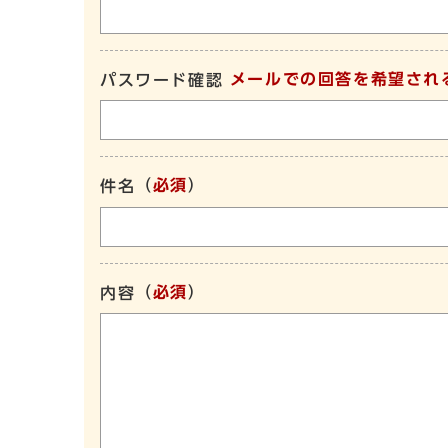
メールでの回答を希望され
パスワード確認
（
必須
）
件名
（
必須
）
内容